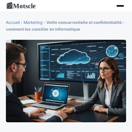
Motscle
📰
Accueil
›
Marketing
›
Veille concurrentielle et confidentialité :
comment les concilier en informatique