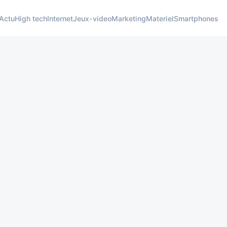
Actu
High tech
Internet
Jeux-video
Marketing
Materiel
Smartphones