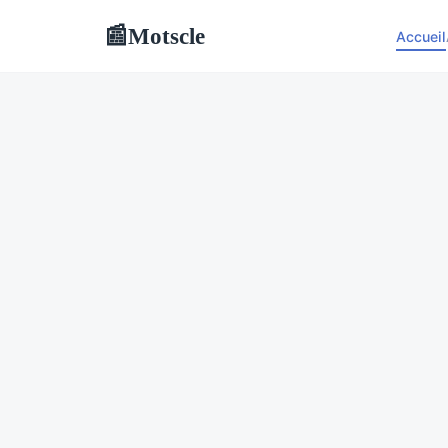
Motscle
📰
Accueil