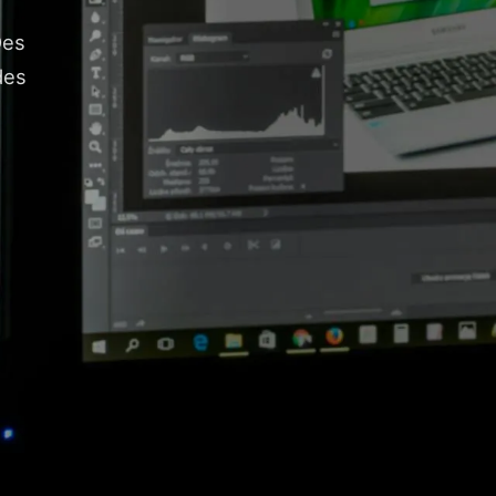
Des
des