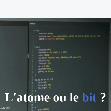
L'atome ou le
bit
?